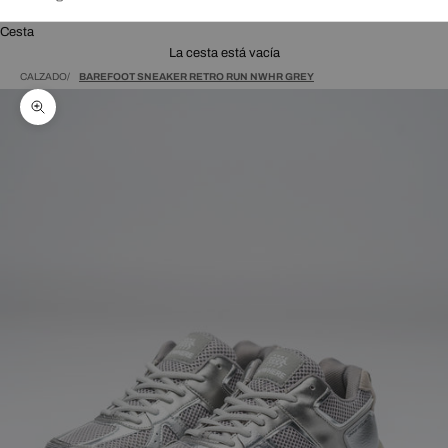
Cesta
La cesta está vacía
CALZADO
BAREFOOT SNEAKER RETRO RUN NWHR GREY
Zoom