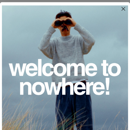
BENEFICIOS DEL CALZADO BAREFOOT.
El calzado barefoot no se trata sólo de zapatillas de deporte de moda:
es un punto de inflexión para tus pies. Piensa en ello como el mejor
amigo de tu pie, ya que promueve una zancada natural y una postura
sólida. Al deshacerse de las limitaciones, le da a tus pies la libertad de
flexionar y fortalecer esos músculos.
Dile adiós a esos molestos dolores en los pies y da la bienvenida a una
zancada más suave. Es como presionar el botón de reinicio en tus pies
y créeme, te lo agradecerán.
VISTO RECIENTEMENTE