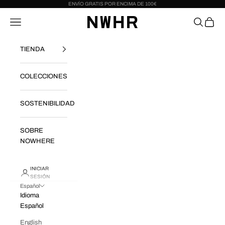
Ir al contenido
ENVÍO GRATIS POR ENCIMA DE 100€
NWHR CLOTHING
Menú
Buscar
Cesta
TIENDA
COLECCIONES
SOSTENIBILIDAD
SOBRE
NOWHERE
INICIAR
SESIÓN
Español
Idioma
Español
English