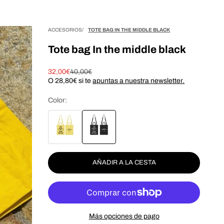
ACCESORIOS
TOTE BAG IN THE MIDDLE BLACK
Tote bag In the middle black
Precio de oferta
Precio normal
32,00€
40,00€
O
28,80€
si te
apuntas a nuestra newsletter.
Color:
AÑADIR A LA CESTA
Más opciones de pago